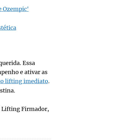
de Ozempic'
tética
querida. Essa
mpenho e ativar as
to lifting imediato
.
stina.
 Lifting Firmador,