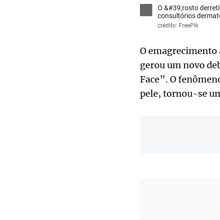
O &#39;rosto derreti
consultórios dermat
crédito: FreePik
O emagrecimento a
gerou um novo deb
Face”. O fenômeno,
pele, tornou-se um