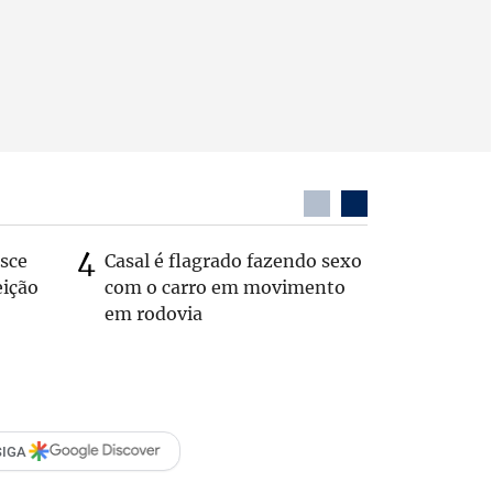
sce
Casal é flagrado fazendo sexo
Zema sug
eição
com o carro em movimento
substitui
em rodovia
SIGA