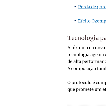
Perda de gord
Efeito Ozemp
Tecnologia par
A fórmula da nova 
tecnologia age na 
de alta performan
A composição tamb
O protocolo é comp
que promete um efe