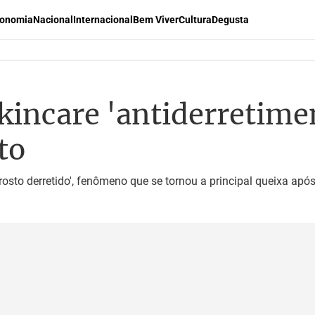
onomia
Nacional
Internacional
Bem Viver
Cultura
Degusta
skincare 'antiderretime
to
rosto derretido', fenômeno que se tornou a principal queixa apó