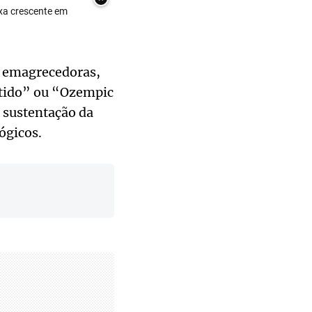
ixa crescente em
s emagrecedoras,
etido” ou “Ozempic
 sustentação da
ógicos.