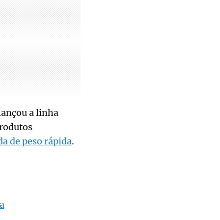
lançou a linha
produtos
da de peso rápida
.
a