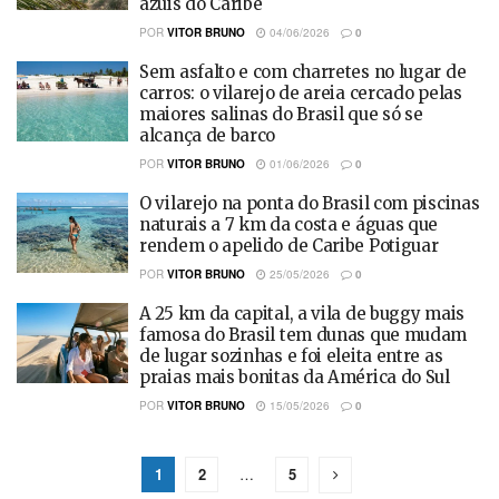
azuis do Caribe
POR
VITOR BRUNO
04/06/2026
0
Sem asfalto e com charretes no lugar de
carros: o vilarejo de areia cercado pelas
maiores salinas do Brasil que só se
alcança de barco
POR
VITOR BRUNO
01/06/2026
0
O vilarejo na ponta do Brasil com piscinas
naturais a 7 km da costa e águas que
rendem o apelido de Caribe Potiguar
POR
VITOR BRUNO
25/05/2026
0
A 25 km da capital, a vila de buggy mais
famosa do Brasil tem dunas que mudam
de lugar sozinhas e foi eleita entre as
praias mais bonitas da América do Sul
POR
VITOR BRUNO
15/05/2026
0
1
2
…
5