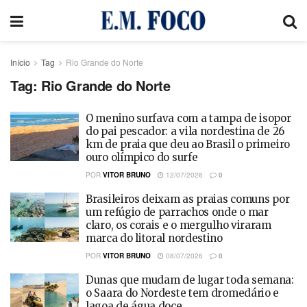
Início
Tag
Rio Grande do Norte
Tag:
Rio Grande do Norte
O menino surfava com a tampa de isopor
do pai pescador: a vila nordestina de 26
km de praia que deu ao Brasil o primeiro
ouro olímpico do surfe
POR
VITOR BRUNO
12/07/2026
0
Brasileiros deixam as praias comuns por
um refúgio de parrachos onde o mar
claro, os corais e o mergulho viraram
marca do litoral nordestino
POR
VITOR BRUNO
08/07/2026
0
Dunas que mudam de lugar toda semana:
o Saara do Nordeste tem dromedário e
lagoa de água doce