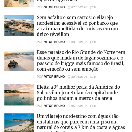
POR
VITOR BRUNO
07/07/2026
0
Sem asfalto e sem carros: o vilarejo
nordestino acessível só por barco que
atrai uma multidão de turistas em um
único réveillon
POR
VITOR BRUNO
03/07/2026
0
Esse paraíso do Rio Grande do Norte tem
dunas que mudam de lugar sozinhas e o
passeio de buggy mais famoso do Brasil,
com emoção ou sem emoção
POR
VITOR BRUNO
30/06/2026
0
Eleita a 3ª melhor praia da América do
Sul: o vilarejo a 85 km da capital onde
golfinhos nadam a metros da areia
POR
VITOR BRUNO
05/06/2026
0
Um vilarejo nordestino com águas tão
cristalinas que parecem uma piscina
natural de corais a 7 km da costa e águas