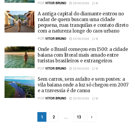
POR
VITOR BRUNO
26/06/2026
0
A antiga capital do diamante entrou no
radar de quem buscam uma cidade
pequena, ruas tranquilas e contato direto
com a natureza longe do caos urbano
POR
VITOR BRUNO
24/06/2026
0
Onde o Brasil começou em 1500: a cidade
baiana com litoral mais amado entre
turistas brasileiros e extrangeiros
POR
VITOR BRUNO
23/06/2026
0
Sem carros, sem asfalto e sem postes: a
vila baiana onde a luz só chegou em 2007
e a travessia é de canoa
POR
VITOR BRUNO
20/06/2026
0
1
2
…
13