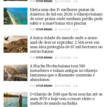
POR
VITOR BRUNO
21/07/2026
0
Eleita uma das 15 melhores praias da
América do Sul em 2026: o vilarejo baiano
de nove praias onde nenhum prédio pode
subir e a maré baixa vira piscina
POR
VITOR BRUNO
13/07/2026
0
A única cidade do mundo onde a arara-
azul-de-lear se reproduz: 2.548 aves em
uma área protegida de 67 mil hectares no
sertão baiano
POR
VITOR BRUNO
11/07/2026
0
A Machu Picchu baiana tem 380
moradores e ruínas antigas no vilarejo
fantasma que o diamante construiu e
abandonou
POR
VITOR BRUNO
01/07/2026
0
O vilarejo de 1586 que ficou sem luz até os
anos 1970 e hoje tem o resort eleito o
melhor do mundo na Bahia