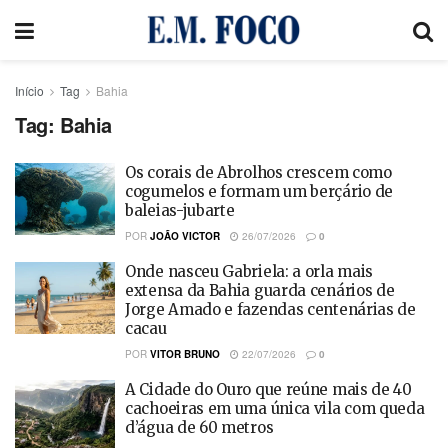
Início
Tag
Bahia
Tag:
Bahia
Os corais de Abrolhos crescem como
cogumelos e formam um berçário de
baleias-jubarte
POR
JOÃO VICTOR
26/07/2026
0
Onde nasceu Gabriela: a orla mais
extensa da Bahia guarda cenários de
Jorge Amado e fazendas centenárias de
cacau
POR
VITOR BRUNO
22/07/2026
0
A Cidade do Ouro que reúne mais de 40
cachoeiras em uma única vila com queda
d’água de 60 metros