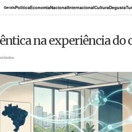
Política
Economia
Nacional
Internacional
Cultura
Degusta
Tu
Gerais
êntica na experiência do c
osidades