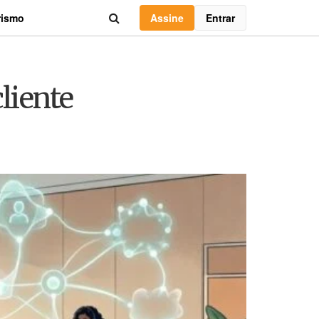
Assine
Entrar
rismo
liente