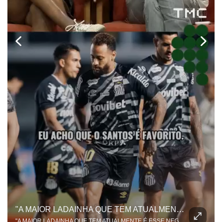
"A MAIOR LADAINHA QUE TEM ATUALMENTE É ESSE NEGÓCIO!
"A MAIOR LADAINHA QUE TEM ATUALMENTE É ESSE NEGÓCIO!" A resenha sobre o duelo entre Santos e Remo pegou fogo e colocou o Benja e o Dentinho em lados opostos da mesa! Tudo começou quando o ex-jogador mandou a real dizendo que o favoritismo e a tradição do Peixe vão pesar no jogo de volta da Copa do Brasil. Mas nosso apresentador não deixou passar batido e contestou. Para ele, esse papo de "peso de camisa" ficou no passado e não entra mais em campo no futebol moderno!