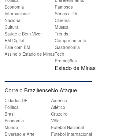
Política
Entretenimento
Economia
Famosos
Internacional
Séries e TV
Nacional
Cinema
Cultura
Música
Saúde e Bem Viver
Trends
EM Digital
Comportamento
Fale com EM
Gastronomia
Assine o Estado de Minas
Tech
Promoções
Estado de Minas
Correio Braziliense
No Ataque
Cidades DF
América
Política
Atlético
Brasil
Cruzeiro
Economia
Vôlei
Mundo
Futebol Nacional
Diversão e Arte
Futebol Internacional