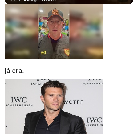
Já era... #60segundosdobenja
Já era.