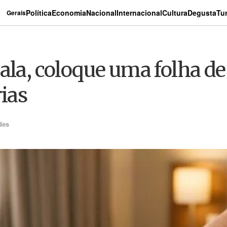
Política
Economia
Nacional
Internacional
Cultura
Degusta
Tu
Gerais
ala, coloque uma folha de 
rias
des