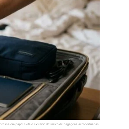
mpressa em papel evita o extravio definitivo de bagagens aeroportuárias.