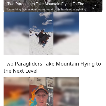
Two Paragliders Take Mountain Flying To The Next Level
Launching from a towering mountain, this tandem paragliding team performs breathtaking acro maneuvers under a single wing, demonstrating incredible trust, precision, and control.
Two Paragliders Take Mountain Flying to
the Next Level