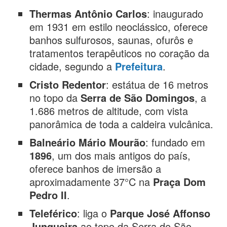
Thermas Antônio Carlos
: inaugurado
em 1931 em estilo neoclássico, oferece
banhos sulfurosos, saunas, ofurôs e
tratamentos terapêuticos no coração da
cidade, segundo a
Prefeitura
.
Cristo Redentor
: estátua de 16 metros
no topo da
Serra de São Domingos
, a
1.686 metros de altitude, com vista
panorâmica de toda a caldeira vulcânica.
Balneário Mário Mourão
: fundado em
1896
, um dos mais antigos do país,
oferece banhos de imersão a
aproximadamente 37°C na
Praça Dom
Pedro II
.
Teleférico
: liga o
Parque José Affonso
Junqueira
ao topo da Serra de São