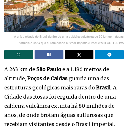
A única cidade do Brasil dentro de uma caldeira vulcânica de 30 km com águas
termais a 45°C que curam desde o Brasil Império // IMAGEM ILUSTRATIVA
A 243 km de
São Paulo
e a 1.186 metros de
altitude,
Poços de Caldas
guarda uma das
estruturas geológicas mais raras do
Brasil
. A
Cidade das Rosas foi erguida dentro de uma
caldeira vulcânica extinta há 80 milhões de
anos, de onde brotam águas sulfurosas que
recebiam visitantes desde o Brasil imperial.