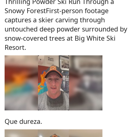
Thrilling Powder Ski Run Through a
Snowy ForestFirst-person footage
captures a skier carving through
untouched deep powder surrounded by
snow-covered trees at Big White Ski
Resort.
Que dureza.