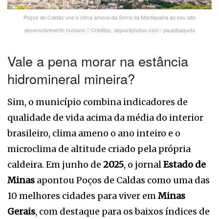
Poços de Caldas une o clima ameno da Serra da Mantiqueira ao seu alto
desenvolvimento humano // Créditos: depositphotos.com / paulobaqueta
Vale a pena morar na estância
hidromineral mineira?
Sim, o município combina indicadores de
qualidade de vida acima da média do interior
brasileiro, clima ameno o ano inteiro e o
microclima de altitude criado pela própria
caldeira. Em junho de
2025
, o jornal
Estado de
Minas
apontou Poços de Caldas como uma das
10 melhores cidades para viver em
Minas
Gerais
, com destaque para os baixos índices de