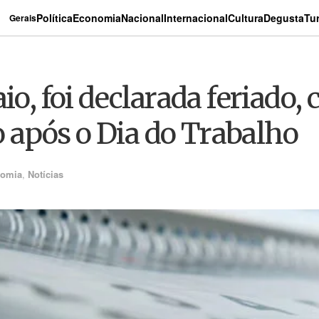
Política
Economia
Nacional
Internacional
Cultura
Degusta
Tu
Gerais
io, foi declarada feriado,
após o Dia do Trabalho
omia
,
Notícias