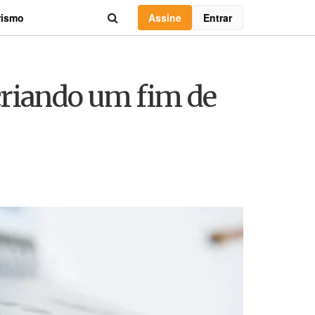
Assine
Entrar
rismo
 criando um fim de