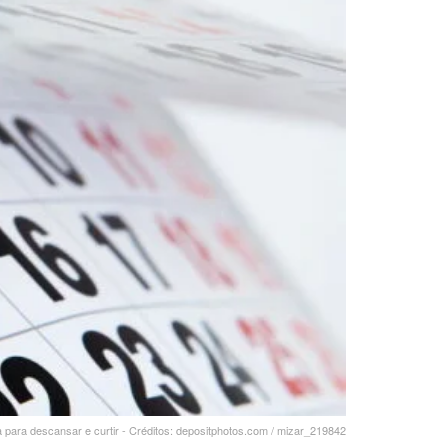
a para descansar e curtir - Créditos: depositphotos.com / mizar_219842