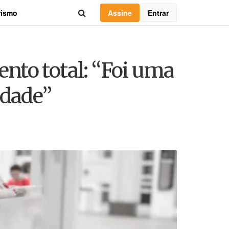
Assine
Entrar
rismo
nto total: “Foi uma
idade”