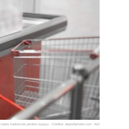
cados tradicionais perdem espaço - Créditos: depositphotos.com / 4eX