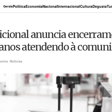
Política
Economia
Nacional
Internacional
Cultura
Degusta
Tu
Gerais
cional anuncia encerrame
ós anos atendendo à comun
omia
,
Notícias