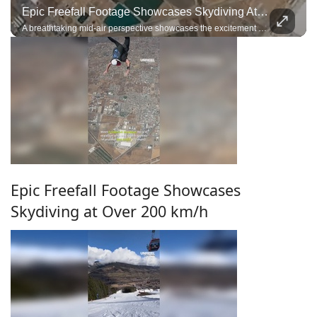
Epic Freefall Footage Showcases Skydiving At Over 200 Km/h
A breathtaking mid-air perspective showcases the excitement of high-speed skydiving.
Epic Freefall Footage Showcases
Skydiving at Over 200 km/h