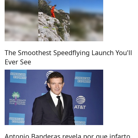
The Smoothest Speedflying Launch You'll
Ever See
Antonio Banderas revela por que infarto