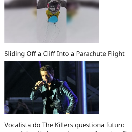
Sliding Off a Cliff Into a Parachute Flight
Vocalista do The Killers questiona futuro