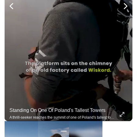
Standing On One Of Poland's Tallest Towers
A thrill-seeker reaches the summit of one of Poland's tallest towers before an extreme adventure.