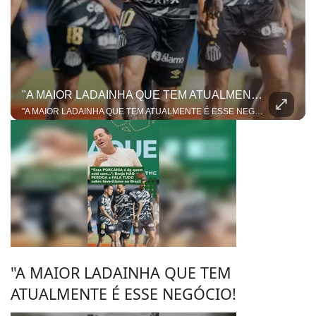
"A MAIOR LADAINHA QUE TEM ATUALMENTE É ESSE NEGÓCIO!
"A MAIOR LADAINHA QUE TEM ATUALMENTE É ESSE NEGÓCIO!" A resenha sobre o duelo entre Santos e Remo pegou fogo e colocou o Benja e o Dentinho em lados opostos da mesa! Tudo começou quando o ex-jogador mandou a real dizendo que o favoritismo e a tradição do Peixe vão pesar no jogo de volta da Copa do Brasil. Mas nosso apresentador não deixou passar batido e contestou. Para ele, esse papo de "peso de camisa" ficou no passado e não entra mais em campo no futebol moderno!
"A MAIOR LADAINHA QUE TEM
ATUALMENTE É ESSE NEGÓCIO!