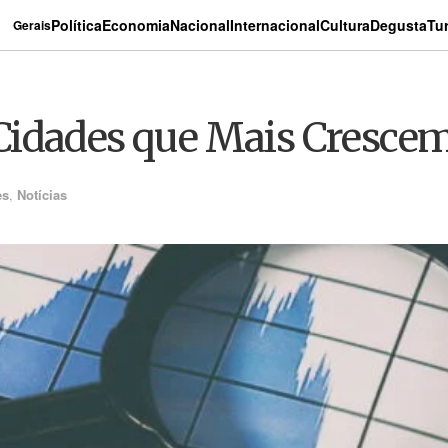
Política
Economia
Nacional
Internacional
Cultura
Degusta
Tu
Gerais
Cidades que Mais Crescem
es
,
Notícias