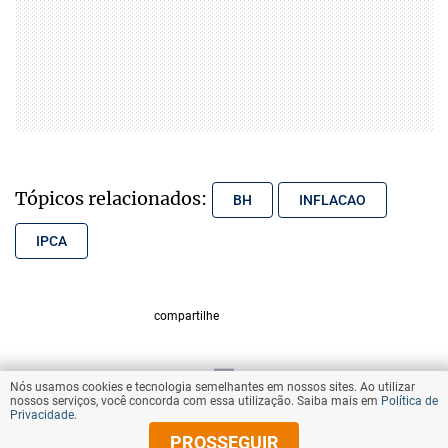
Tópicos relacionados:
BH
INFLACAO
IPCA
compartilhe
Nós usamos cookies e tecnologia semelhantes em nossos sites. Ao utilizar
VOLTAR AO TOPO
nossos serviços, você concorda com essa utilização. Saiba mais em
Política de
Privacidade
.
PROSSEGUIR
© Copyright 2025 Diários Associados