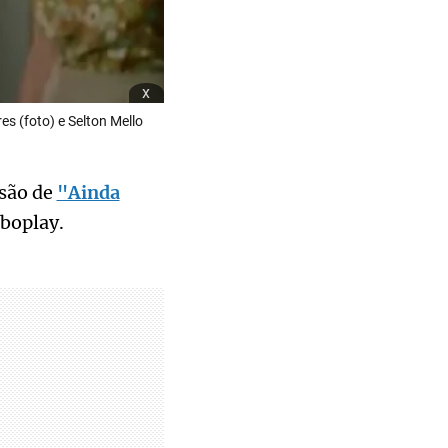
x
s (foto) e Selton Mello
usão de
"Ainda
oboplay.