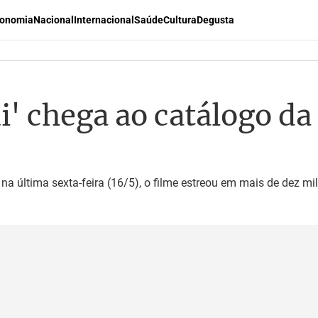
onomia
Nacional
Internacional
Saúde
Cultura
Degusta
' chega ao catálogo da
y; na última sexta-feira (16/5), o filme estreou em mais de dez m