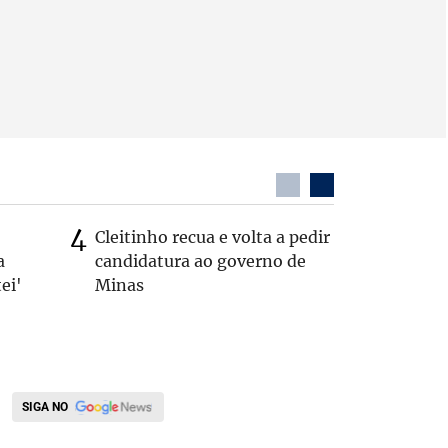
Cleitinho recua e volta a pedir
Quem é 
a
candidatura ao governo de
que teve
ei'
Minas
pelos E
SIGA NO