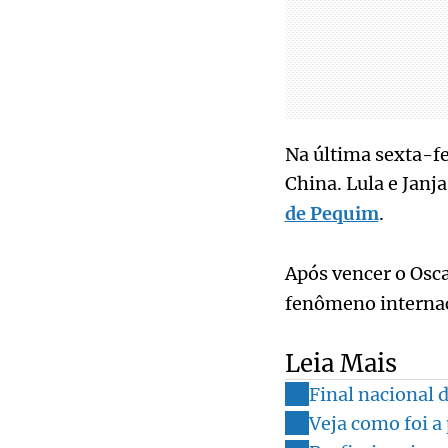
Na última sexta-fe
China. Lula e Janja
de Pequim
.
Após vencer o Osca
fenômeno internac
Leia Mais
Final nacional 
Veja como foi a