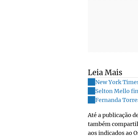
Leia Mais
New York Times 
Selton Mello fi
Fernanda Torres
Até a publicação d
também compartilh
aos indicados ao O