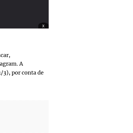
x
car,
tagram. A
/3), por conta de