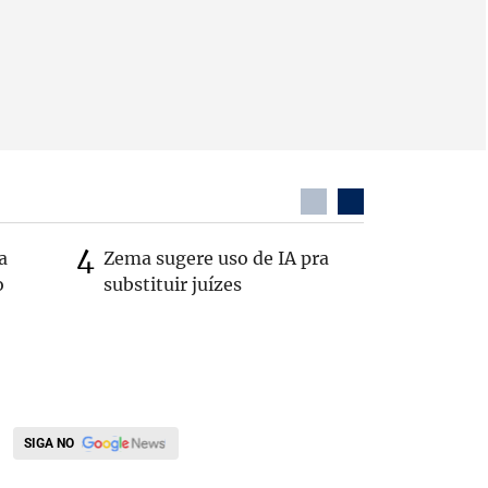
a
Zema sugere uso de IA pra
MG: vere
o
substituir juízes
morto de
interior
SIGA NO