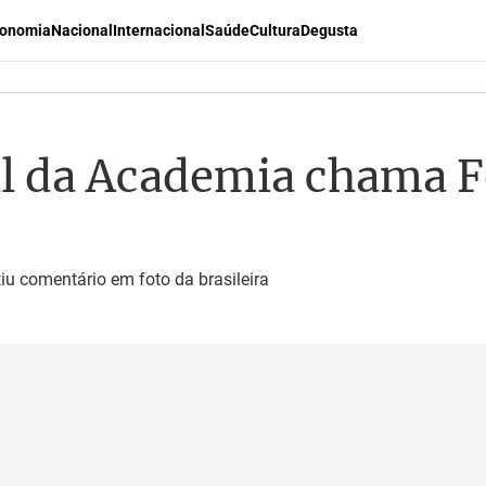
onomia
Nacional
Internacional
Saúde
Cultura
Degusta
il da Academia chama 
iu comentário em foto da brasileira