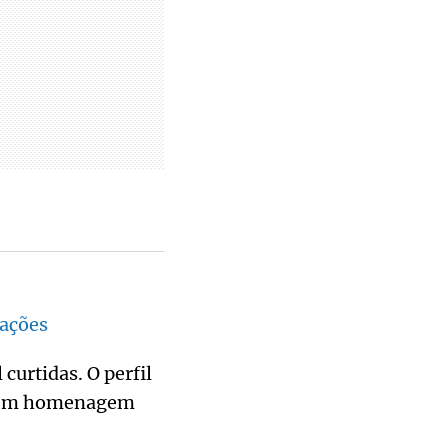
rações
curtidas. O perfil
ar em homenagem