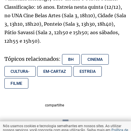
Classificação: 16 anos. Estreia nesta quinta (12/12),
no UNA Cine Belas Artes (Sala 3, 18h10), Cidade (Sala
3, 13h10, 18h20), Ponteio (Sala 3, 13h30, 18h40),
Pátio Savassi (Sala 2, 12h50 e 15h50; aos sábados,
12h55 e 15h50).
Tópicos relacionados:
BH
CINEMA
CULTURA-
EM-CARTAZ
ESTREIA
FILME
compartilhe
Nós usamos cookies e tecnologia semelhantes em nossos sites. Ao utilizar
VOLTAR AO TOPO
nossos serviços, você concorda com essa utilização. Saiba mais em
Política de