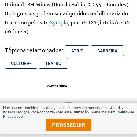
Unimed-BH Minas (Rua da Bahia, 2.244 - Lourdes).
Os ingressos podem ser adquiridos na bilheteria do
teatro ou pelo site
Sympla
, por R$ 120 (inteira) e R$
60 (meia).
Tópicos relacionados:
ATRIZ
CARREIRA
CULTURA-
TEATRO
compartilhe
Nós usamos cookies e tecnologia semelhantes em nossos sites. Ao utilizar
VOLTAR AO TOPO
nossos serviços, você concorda com essa utilização. Saiba mais em
Política de
Privacidade
.
PROSSEGUIR
© Copyright 2025 Diários Associados
Todos os direitos reservados.