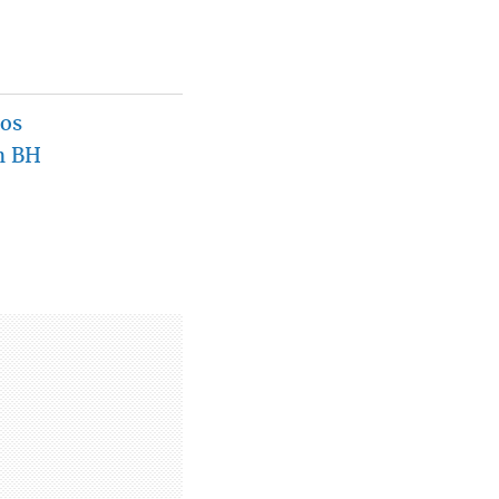
tos
em BH