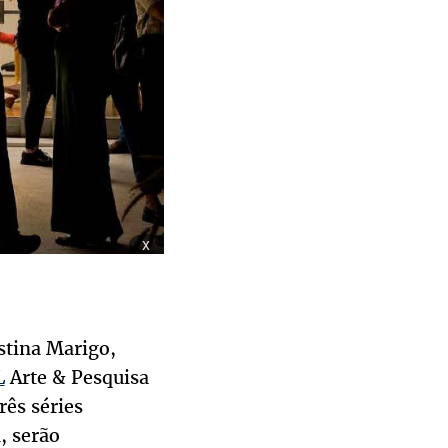
x
stina Marigo,
L
Arte & Pesquisa
rês séries
, serão