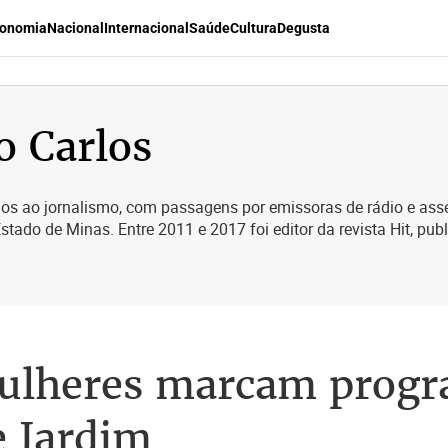
onomia
Nacional
Internacional
Saúde
Cultura
Degusta
o Carlos
s ao jornalismo, com passagens por emissoras de rádio e asses
Estado de Minas. Entre 2011 e 2017 foi editor da revista Hit, publ
mulheres marcam progr
e Jardim