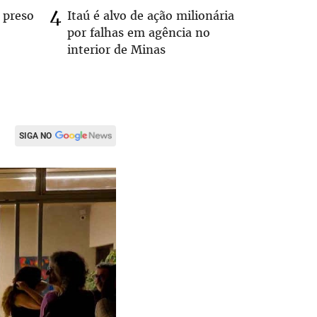
 preso
Itaú é alvo de ação milionária
Dentista
por falhas em agência no
após ser
interior de Minas
caminhã
SIGA NO