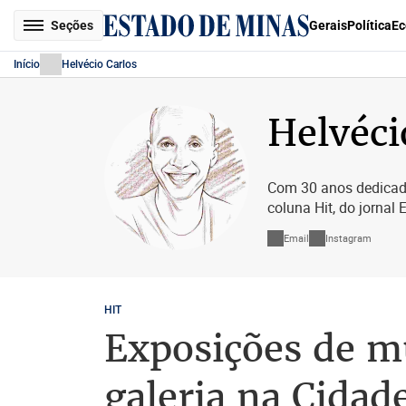
Seções
Gerais
Política
Ec
Início
Helvécio Carlos
Helvéci
Com 30 anos dedicado
coluna Hit, do jornal 
Email
Instagram
HIT
Exposições de 
galeria na Cidad