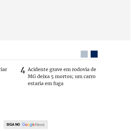
ciar
Acidente grave em rodovia de
PL não v
MG deixa 5 mortos; um carro
‘Chance 
estaria em fuga
SIGA NO