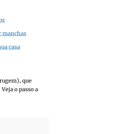
os
er manchas
sua casa
errugem), que
 Veja o passo a