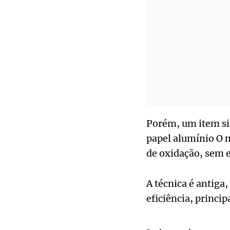
Porém, um item si
papel alumínio O m
de oxidação, sem e
A técnica é antiga,
eficiência, princi