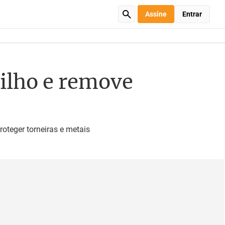
Assine
Entrar
rilho e remove
oteger torneiras e metais