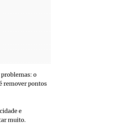
 problemas: o
té remover pontos
icidade e
tar muito.