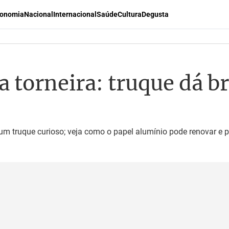
onomia
Nacional
Internacional
Saúde
Cultura
Degusta
a torneira: truque dá b
truque curioso; veja como o papel alumínio pode renovar e pr