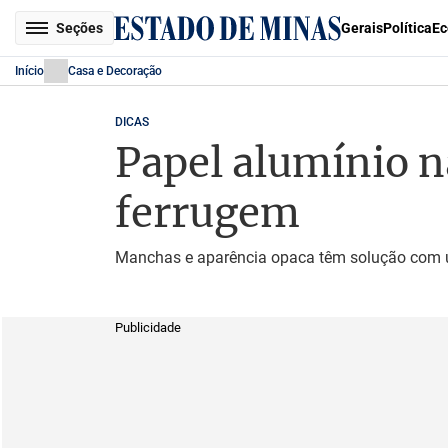
Seções
Gerais
Política
Ec
Início
Casa e Decoração
DICAS
Papel alumínio n
ferrugem
Manchas e aparência opaca têm solução com um 
Publicidade