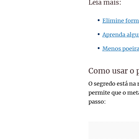
Leia mais:
Elimine form
Aprenda algu
Menos poeira,
Como usar o p
O segredo está na 
permite que o meta
passo: