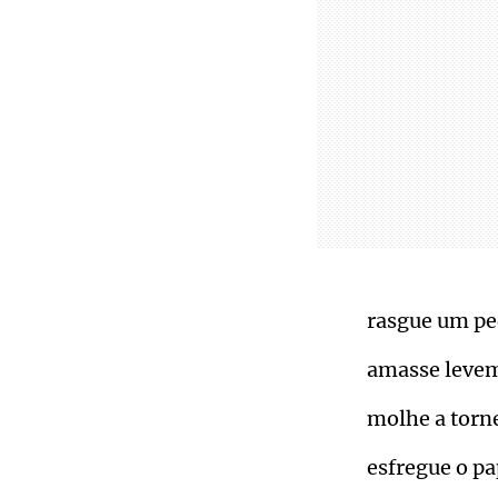
rasgue um ped
amasse levem
molhe a torne
esfregue o pa