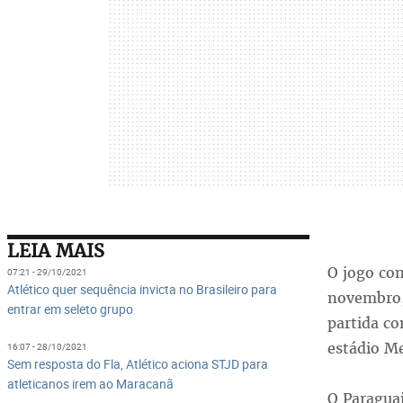
LEIA MAIS
O jogo con
07:21 - 29/10/2021
Atlético quer sequência invicta no Brasileiro para
novembro, 
entrar em seleto grupo
partida co
estádio Me
16:07 - 28/10/2021
Sem resposta do Fla, Atlético aciona STJD para
atleticanos irem ao Maracanã
O Paraguai