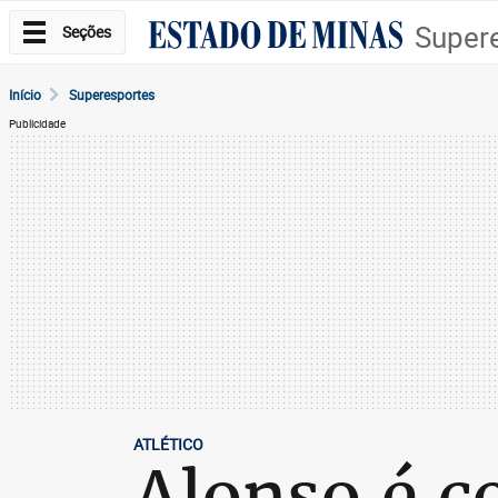
Super
Seções
Início
Superesportes
Publicidade
ATLÉTICO
Alonso é c