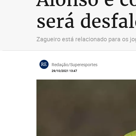
será desfa
Zagueiro está relacionado para os jo
RE
Redação/Superesportes
29/10/2021 13:47