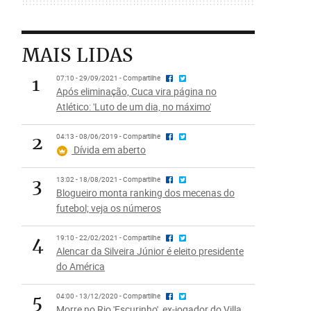
MAIS LIDAS
1
07:10 - 29/09/2021 - Compartilhe
Após eliminação, Cuca vira página no
Atlético: 'Luto de um dia, no máximo'
2
04:13 - 08/06/2019 - Compartilhe
Dívida em aberto
3
13:02 - 18/08/2021 - Compartilhe
Blogueiro monta ranking dos mecenas do
futebol; veja os números
4
19:10 - 22/02/2021 - Compartilhe
Alencar da Silveira Júnior é eleito presidente
do América
5
04:00 - 13/12/2020 - Compartilhe
Morre no Rio 'Escurinho', ex-jogador do Villa