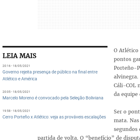
O Atlético
LEIA MAIS
pontos ga
20:16 - 18/05/2021
Porteño-P
Governo rejeita presença de público na final entre
alvinegra
Atlético e América
Cáli-COL 
20:05 - 18/05/2021
da equipe 
Marcelo Moreno é convocado pela Seleção Boliviana
Ser o pont
19:58 - 18/05/2021
Cerro Porteño x Atlético: veja as prováveis escalações
mata. Nas 
segundos 
partida de volta. O “benefício” de disput