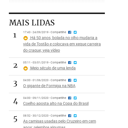
MAIS LIDAS
1
17:43 - 24/09/2019 - Compartilhe
Há 50 anos, bolada no olho mudaria a
vida de Tostão e colocava em xeque carreira
do craque; veja vídeo
2
05:11 - 03/01/2019 - Compartilhe
Meio século de uma lenda
3
04:00 - 01/06/2020 - Compartilhe
O gigante de Formiga na NBA
4
04:00 - 09/11/2020 - Compartilhe
Coelho aposta alto na Copa do Brasil
5
08:52 - 30/12/2020 - Compartilhe
As camisas usadas pelo Cruzeiro em cem
anos; relembre algumas