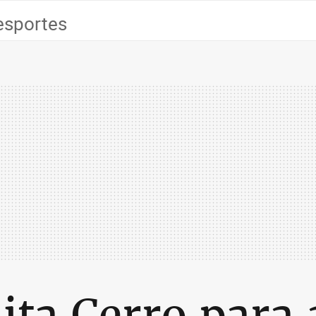
esportes
sita Cerro para