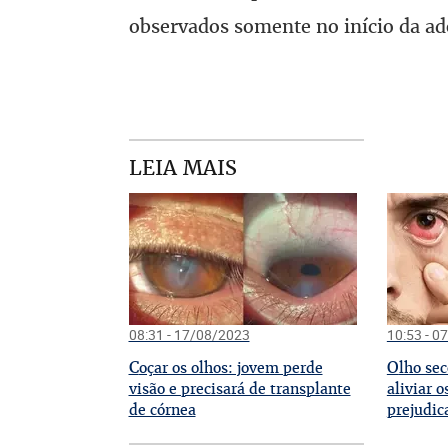
observados somente no início da ad
LEIA MAIS
08:31 - 17/08/2023
10:53 - 0
C
O
oçar os olhos: jovem perde
lho se
visão e precisará de transplante
aliviar 
de córnea
prejudic