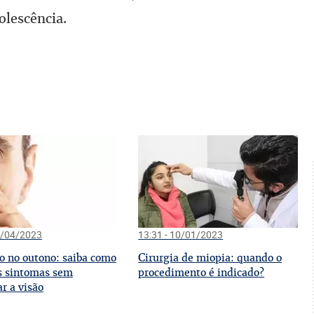
olescência.
7/04/2023
13:31 - 10/01/2023
C
co no outono: saiba como
irurgia de miopia: quando o
os sintomas sem
procedimento é indicado?
ar a visão