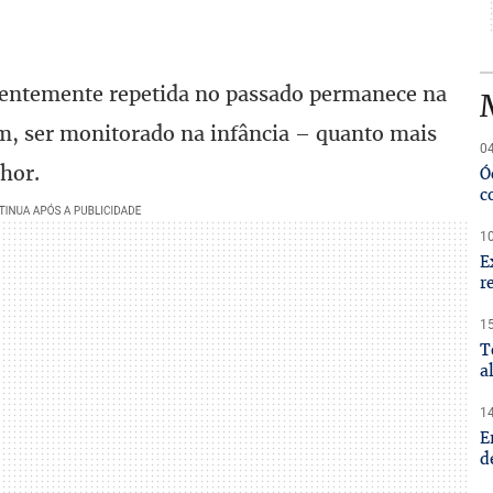
stentemente repetida no passado permanece na
im, ser monitorado na infância – quanto mais
04
lhor.
Ó
c
10
E
r
15
T
a
14
E
d