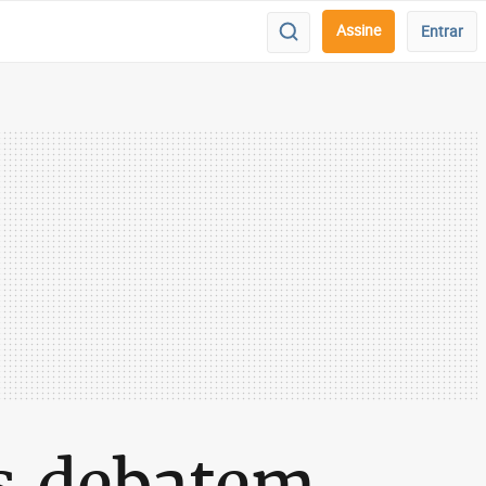
Assine
Entrar
as debatem