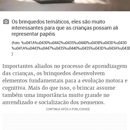
Os brinquedos temáticos, eles são muito
interessantes para que as crianças possam ali
representar papéis
(foto: %u041A%u0430%u0442%u0435%u0440%u0438%u043D%u0430
%u041A%u0443%u0447%u0435%u0440%u0435%u043D%u043A%u043E/
)
Importantes aliados no processo de aprendizagem
das crianças, os brinquedos desenvolvem
elementos fundamentais para a evolução motora e
cognitiva. Mais do que isso, o brincar assume
também uma importância muito grande no
aprendizado e socialização dos pequenos.