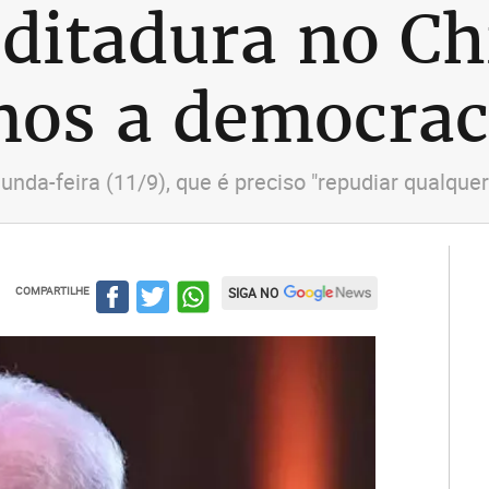
ditadura no Chi
os a democrac
unda-feira (11/9), que é preciso "repudiar qualque
COMPARTILHE
SIGA NO