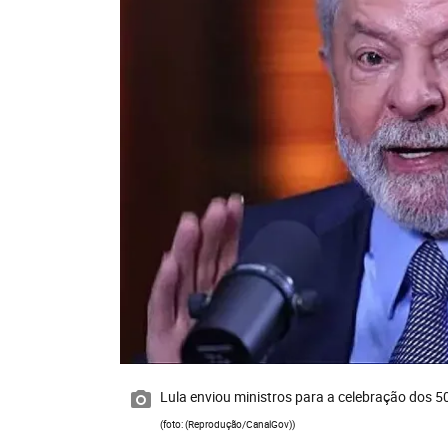
Lula enviou ministros para a celebração dos 5
(foto: (Reprodução/CanalGov))