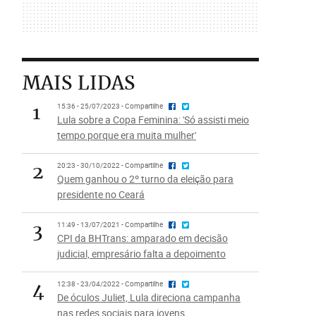
MAIS LIDAS
1
15:36 - 25/07/2023 - Compartilhe
Lula sobre a Copa Feminina: 'Só assisti meio
tempo porque era muita mulher'
2
20:23 - 30/10/2022 - Compartilhe
Quem ganhou o 2º turno da eleição para
presidente no Ceará
3
11:49 - 13/07/2021 - Compartilhe
CPI da BHTrans: amparado em decisão
judicial, empresário falta a depoimento
4
12:38 - 23/04/2022 - Compartilhe
De óculos Juliet, Lula direciona campanha
nas redes sociais para jovens