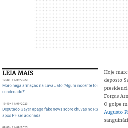
Hoje marc
LEIA MAIS
deposto Sa
13:30 - 11/09/2023
Moro nega armação na Lava Jato: 'Algum inocente foi
presidenci
condenado?'
Forças Ar
O golpe m
10:40 - 11/09/2023
Deputado Gayer apaga fake news sobre chuvas no RS
Augusto P
após PF ser acionada
sanguinári
09:00 - 11/09/2023