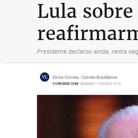
Lula sobre 
reafirmarm
Presidente declarou ainda, nesta seg
VC
Victor Correia - Correio Braziliense
11/09/2023 13:56
- atualizado 11/09/2023 14:13