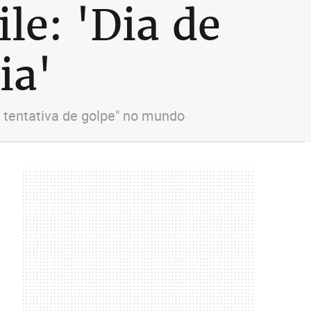
le: 'Dia de
ia'
r tentativa de golpe" no mundo