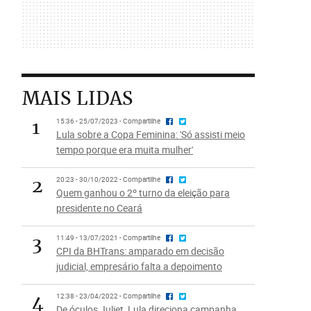
MAIS LIDAS
1
15:36 - 25/07/2023 - Compartilhe
Lula sobre a Copa Feminina: 'Só assisti meio
tempo porque era muita mulher'
2
20:23 - 30/10/2022 - Compartilhe
Quem ganhou o 2º turno da eleição para
presidente no Ceará
3
11:49 - 13/07/2021 - Compartilhe
CPI da BHTrans: amparado em decisão
judicial, empresário falta a depoimento
4
12:38 - 23/04/2022 - Compartilhe
De óculos Juliet, Lula direciona campanha