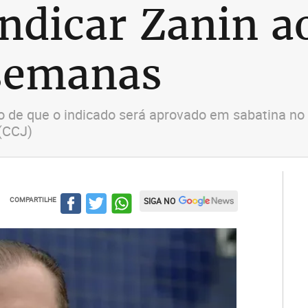
indicar Zanin a
semanas
o de que o indicado será aprovado em sabatina no 
 (CCJ)
COMPARTILHE
SIGA NO