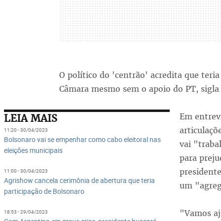
O político do 'centrão' acredita que teri
Câmara mesmo sem o apoio do PT, sigla 
Em entrevi
LEIA MAIS
articulaçõ
11:20 - 30/04/2023
Bolsonaro vai se empenhar como cabo eleitoral nas
vai "trab
eleições municipais
para preju
president
11:00 - 30/04/2023
Agrishow cancela cerimônia de abertura que teria
um "agre
participação de Bolsonaro
"Vamos aj
18:53 - 29/04/2023