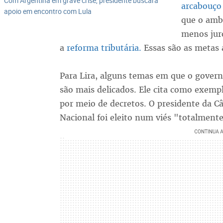
Com Argentina em grave crise, presidente buscará
arcabouço 
apoio em encontro com Lula
que o amb
menos juro
a
reforma tributária.
Essas são as metas a
Para Lira, alguns temas em que o gover
são mais delicados. Ele cita como exem
por meio de decretos. O presidente da C
Nacional foi eleito num viés "totalment