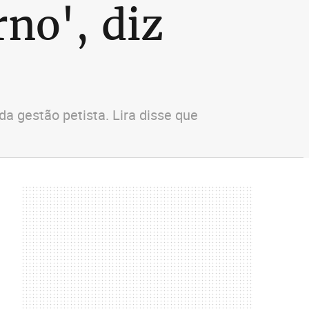
no', diz
a gestão petista. Lira disse que