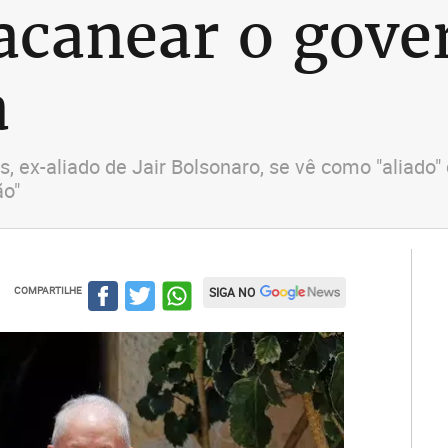
acanear o gover
a
ex-aliado de Jair Bolsonaro, se vê como "aliado" d
ão"
COMPARTILHE
SIGA NO