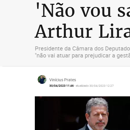
'Não vou s
Arthur Lir
Presidente da Câmara dos Deputados, 
"não vai atuar para prejudicar a gest
Vinícius Prates
30/04/2023 11:46
- atualizado 30/04/2023 12:27