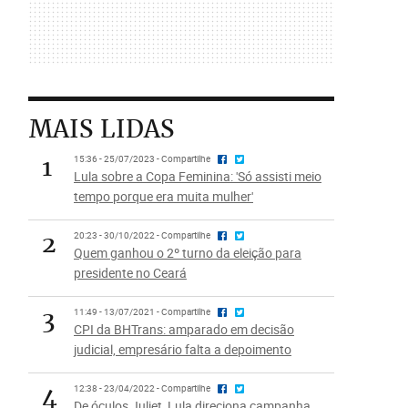
MAIS LIDAS
1
15:36 - 25/07/2023 - Compartilhe
Lula sobre a Copa Feminina: 'Só assisti meio
tempo porque era muita mulher'
2
20:23 - 30/10/2022 - Compartilhe
Quem ganhou o 2º turno da eleição para
presidente no Ceará
3
11:49 - 13/07/2021 - Compartilhe
CPI da BHTrans: amparado em decisão
judicial, empresário falta a depoimento
4
12:38 - 23/04/2022 - Compartilhe
De óculos Juliet, Lula direciona campanha