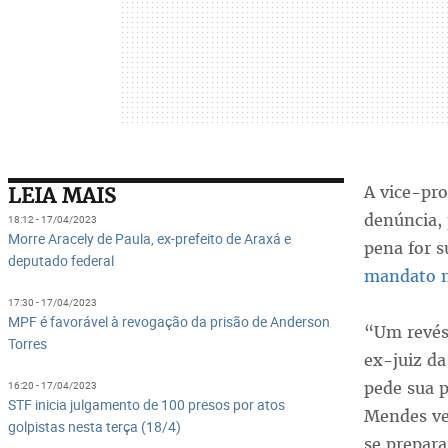
A vice-pro
LEIA MAIS
denúncia,
18:12 - 17/04/2023
Morre Aracely de Paula, ex-prefeito de Araxá e
pena for s
deputado federal
mandato 
17:30 - 17/04/2023
MPF é favorável à revogação da prisão de Anderson
“Um revés
Torres
ex-juiz da
pede sua p
16:20 - 17/04/2023
STF inicia julgamento de 100 presos por atos
Mendes ven
golpistas nesta terça (18/4)
se prepara