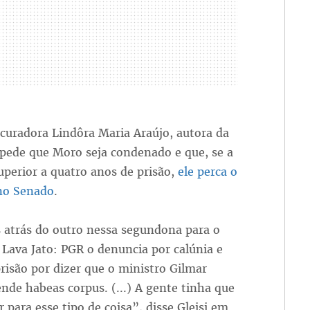
curadora Lindôra Maria Araújo, autora da
 pede que Moro seja condenado e que, se a
uperior a quatro anos de prisão,
ele perca o
no Senado
.
 atrás do outro nessa segundona para o
 Lava Jato: PGR o denuncia por calúnia e
risão por dizer que o ministro Gilmar
de habeas corpus. (...) A gente tinha que
r para esse tipo de coisa”, disse Gleisi em