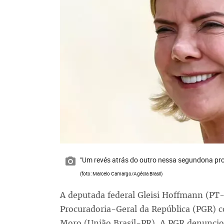
"Um revés atrás do outro nessa segundona pro e
(foto: Marcelo Camargo/Agêcia Brasil)
A deputada federal Gleisi Hoffmann (PT
Procuradoria-Geral da República (PGR) co
Moro (União Brasil-PR). A PGR denunciou 