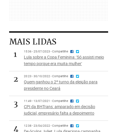
MAIS LIDAS
1
15:36 - 25/07/2023 - Compartilhe
Lula sobre a Copa Feminina: 'Só assisti meio
tempo porque era muita mulher'
2
20:23 - 30/10/2022 - Compartilhe
Quem ganhou o 2º turno da eleição para
presidente no Ceará
3
11:49 - 13/07/2021 - Compartilhe
CPI da BHTrans: amparado em decisão
judicial, empresário falta a depoimento
4
12:38 - 23/04/2022 - Compartilhe
De óculos Juliet, Lula direciona campanha