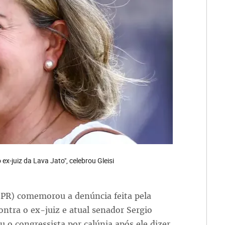
x-juiz da Lava Jato", celebrou Gleisi
-PR) comemorou a denúncia feita pela
ntra o ex-juiz e atual senador Sergio
o congressista por calúnia após ele dizer,