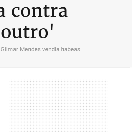
a contra
outro'
TF Gilmar Mendes vendia habeas