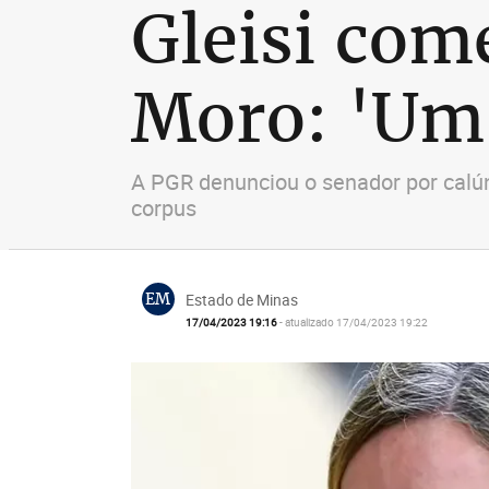
Gleisi com
Moro: 'Um 
A PGR denunciou o senador por calún
corpus
EM
Estado de Minas
17/04/2023 19:16
- atualizado 17/04/2023 19:22