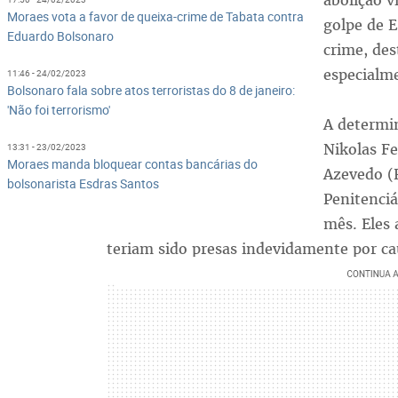
abolição v
Moraes vota a favor de queixa-crime de Tabata contra
golpe de E
Eduardo Bolsonaro
crime, des
especialm
11:46 - 24/02/2023
Bolsonaro fala sobre atos terroristas do 8 de janeiro:
'Não foi terrorismo'
A determi
Nikolas Fe
13:31 - 23/02/2023
Moraes manda bloquear contas bancárias do
Azevedo (
bolsonarista Esdras Santos
Penitenciá
mês. Eles
teriam sido presas indevidamente por ca