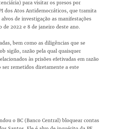
nciária) para visitar os presos por
PI dos Atos Antidemocráticos, que tramita
alvos de investigação as manifestações
 de 2022 e 8 de janeiro deste ano.
zadas, bem como as diligências que se
 sigilo, razão pela qual quaisquer
lacionados às prisões efetivadas em razão
o ser remetidos diretamente a este
ndou o BC (Banco Central) bloquear contas
os Santos. Ele é alvo de inquérito da PF