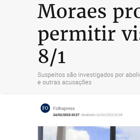
Moraes pro
permitir vi
8/1
Suspeitos são investigados por aboli
e outras acusações
FO
Folhapress
24/02/2023 20:27
- atualizado 24/02/2023 20:39