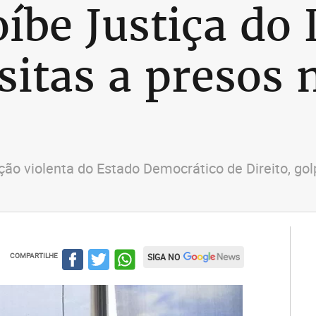
íbe Justiça do 
sitas a presos 
ção violenta do Estado Democrático de Direito, go
COMPARTILHE
SIGA NO