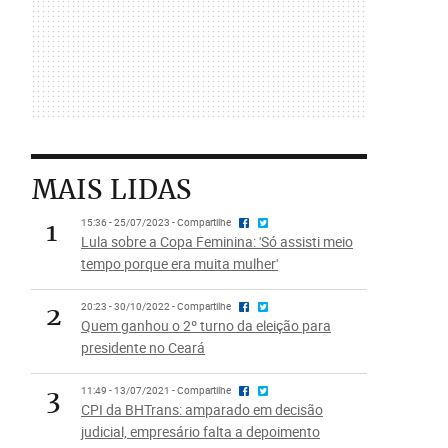
MAIS LIDAS
1
15:36 - 25/07/2023 - Compartilhe
Lula sobre a Copa Feminina: 'Só assisti meio
tempo porque era muita mulher'
2
20:23 - 30/10/2022 - Compartilhe
Quem ganhou o 2º turno da eleição para
presidente no Ceará
3
11:49 - 13/07/2021 - Compartilhe
CPI da BHTrans: amparado em decisão
judicial, empresário falta a depoimento