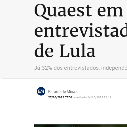
Quaest em
entrevista
de Lula
Já 32% dos entrevistados, independe
EM
Estado de Minas
27/10/2022 07:00
- atualizado 26/10/2022 22:43