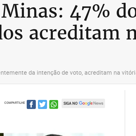
 Minas: 47% d
dos acreditam n
ntemente da intenção de voto, acreditam na vitór
COMPARTILHE
SIGA NO