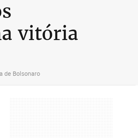
os
a vitória
ia de Bolsonaro