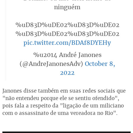
ninguém
%uD83D%uDE02%uD83D%uDE02
%uD83D%uDE02%uD83D%uDE02
pic.twitter.com/BDAf8DYEHy
%u2014 André Janones
(@AndreJanonesAdv)
October 8,
2022
Janones disse também em suas redes sociais que
"não entendeu porque ele se sentiu ofendido",
pois fala a respeito da "ligação de um miliciano
com o assassinato de uma vereadora no Rio".