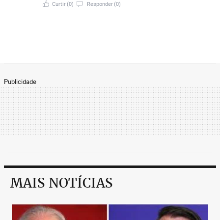
covarde que trabalho vai fazer em favor do
Curtir
(0)
Responder
(0)
Brasil É uma vergonha esses votos jogado fora.
Publicidade
MAIS NOTÍCIAS