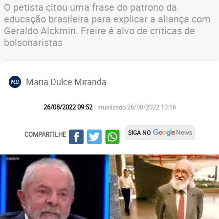
O petista citou uma frase do patrono da
educação brasileira para explicar a aliança com
Geraldo Alckmin. Freire é alvo de críticas de
bolsonaristas
Maria Dulce Miranda
MD
26/08/2022 09:52
- atualizado 26/08/2022 10:16
SIGA NO
COMPARTILHE