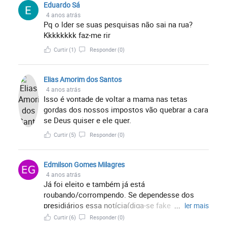
Eduardo Sá
4 anos atrás
Pq o lder se suas pesquisas não sai na rua?
Kkkkkkkk faz-me rir
Curtir
(1)
Responder
(0)
Elias Amorim dos Santos
4 anos atrás
Isso é vontade de voltar a mama nas tetas
gordas dos nossos impostos vão quebrar a cara
se Deus quiser e ele quer.
Curtir
(5)
Responder
(0)
Edmilson Gomes Milagres
4 anos atrás
Já foi eleito e também já está
roubando/corrompendo. Se dependesse dos
presidiários essa notícia(diga-se fake news)
...
ler mais
seria acertiva. Mas temos certeza que somente
Curtir
(6)
Responder
(0)
ladrão vota em ladrão e Deus nos livrará da