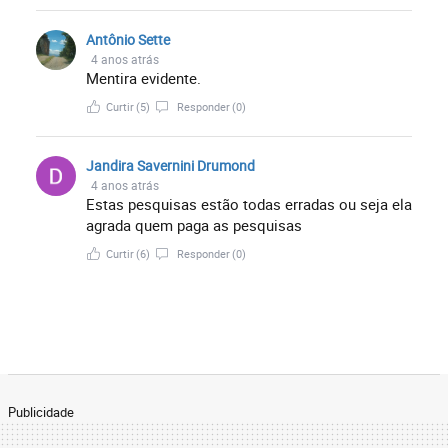
esquerda e dos esquerdopatas, como este
Antônio Sette
jornaleco EM.
4 anos atrás
Mentira evidente.
Curtir
(5)
Responder
(0)
Jandira Savernini Drumond
4 anos atrás
Estas pesquisas estão todas erradas ou seja ela
agrada quem paga as pesquisas
Curtir
(6)
Responder
(0)
Publicidade