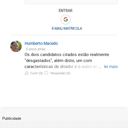
ENTRAR
E-MAIL/MATRICULA
Humberto Macedo
5 anos atrás
Os dois candidatos citados estão realmente
"desgastados", além disto, um com
características de ditador e o outro entre 2
...
ler mais
gestões dele e quase 4 do grupo dele, entregou
Curtir
(0)
Responder
(0)
nosso país em tantas mãos no mínimo não
confiáveis. Mandetta é ótimo nome!
Publicidade