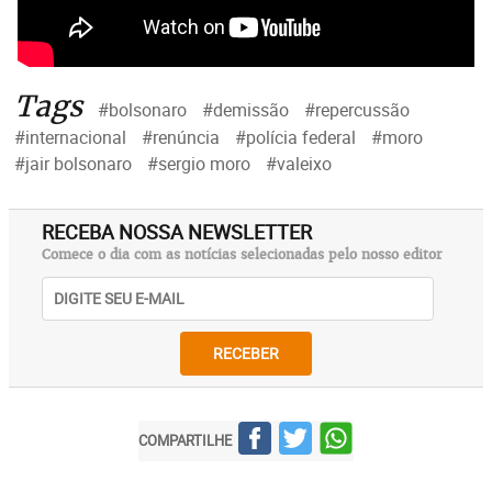
Tags
#bolsonaro
#demissão
#repercussão
#internacional
#renúncia
#polícia federal
#moro
#jair bolsonaro
#sergio moro
#valeixo
RECEBA NOSSA NEWSLETTER
Comece o dia com as notícias selecionadas pelo nosso editor
RECEBER
COMPARTILHE