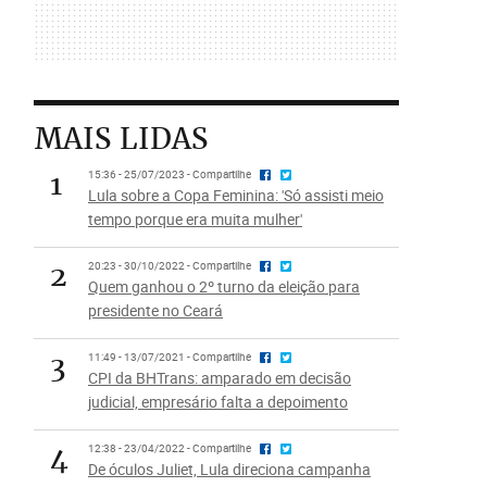
MAIS LIDAS
1
15:36 - 25/07/2023 - Compartilhe
Lula sobre a Copa Feminina: 'Só assisti meio
tempo porque era muita mulher'
2
20:23 - 30/10/2022 - Compartilhe
Quem ganhou o 2º turno da eleição para
presidente no Ceará
3
11:49 - 13/07/2021 - Compartilhe
CPI da BHTrans: amparado em decisão
judicial, empresário falta a depoimento
4
12:38 - 23/04/2022 - Compartilhe
De óculos Juliet, Lula direciona campanha