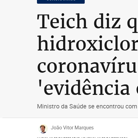
Teich diz 
hidroxiclo
coronavír
'evidência 
Ministro da Saúde se encontrou com
João Vitor Marques