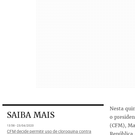
Nesta quin
SAIBA MAIS
o preside
(CFM), Mau
13:58 - 23/04/2020
CFM decide permitir uso de cloroquina contra
República