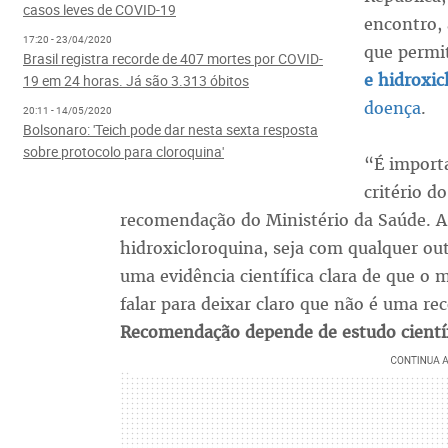
casos leves de COVID-19
encontro, 
17:20 - 23/04/2020
que permi
Brasil registra recorde de 407 mortes por COVID-
e hidroxic
19 em 24 horas. Já são 3.313 óbitos
doença
.
20:11 - 14/05/2020
Bolsonaro: 'Teich pode dar nesta sexta resposta
sobre protocolo para cloroquina'
“É importa
critério 
recomendação do Ministério da Saúde. A
hidroxicloroquina, seja com qualquer ou
uma evidência científica clara de que o
falar para deixar claro que não é uma r
Recomendação depende de estudo científ