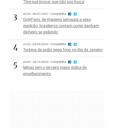
'Tive que provar que não sou louca'
3
06:33 - 06/07/2021 - Compartilhe
OnlyFans: de imagens sensuais a sexo
explícito, brasileiros contam como ganham
dinheiro se exibindo
4
22:42 - 04/05/2023 - Compartilhe
Turbina de avião pega fogo no Rio de Janeiro
5
04:00 - 28/10/2023 - Compartilhe
Minas tem o terceiro maior índice de
envelhecimento