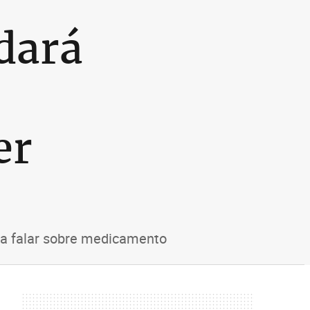
dará
er
ra falar sobre medicamento