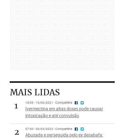
MAIS LIDAS
1
18:05 - 16/06/2021 - Compartilhe
Ivermectina em altas doses pode causar
intoxicação e até convulsão
2
07:00 - 30/03/2022 - Compartilhe
Abusada e perseguida pelo ex desabafa: