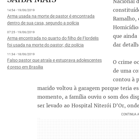
Nacional d
constituíd
14:54 - 19/06/2019
Arma usada na morte de pastor é encontrada
Ramalho, e
dentro de sua casa, segundo a polícia
Homicídio
07:25 - 19/06/2019
que ainda 
Arma encontrada no quarto do filho de Flordelis
dar detalh
foi usada na morte do pastor; diz polícia
11:34 - 18/06/2019
Falso pastor que atraía e estuprava adolescentes
O crime o
é preso em Brasília
de uma co
contou à p
marido voltou à garagem porque teria es
momento, a família ouviu o som dos dis
ser levado ao Hospital Niterói D'Or, ond