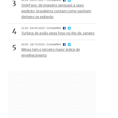
3
06:33 - 06/07/2021 - Compartilhe
OnlyFans: de imagens sensuais a sexo
explícito, brasileiros contam como ganham
dinheiro se exibindo
4
22:42 - 04/05/2023 - Compartilhe
Turbina de avião pega fogo no Rio de Janeiro
5
04:00 - 28/10/2023 - Compartilhe
Minas tem o terceiro maior índice de
envelhecimento