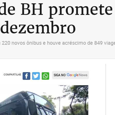
 de BH promete
é dezembro
u 220 novos ônibus e houve acréscimo de 849 viage
COMPARTILHE
SIGA NO