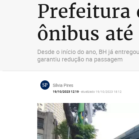
Prefeitura
ônibus at
Desde o início do ano, BH já entrego
garantiu redução na passagem
SP
Sílvia Pires
19/10/2023 12:19
- atualizado 19/10/2023 18:12