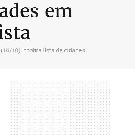
dades em
ista
(16/10); confira lista de cidades