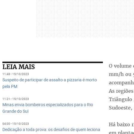
O volume d
LEIA MAIS
mm/h ou 5
11:48 - 15/10/2023
Suspeito de participar de assalto a pizzaria é morto
acompanha
pela PM
As regiões
Triângulo 
11:21 - 15/10/2023
Minas envia bombeiros especializados para o Rio
Sudoeste,
Grande do Sul
Há baixo r
04:00 - 15/10/2023
Dedicação a toda prova: os desafios de quem leciona
em plantaç