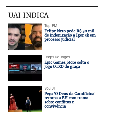
UAI INDICA
Tupi FM
Felipe Neto pede R$ 30 mil
de indenização a Igor 3k em
processo judicial
Drops De Jogos
Epic Games Store solta o
jogo OTXO de graça
Sou BH
Peça 'O Deus da Carnificina'
retorna a BH com trama
sobre conflitos e
convivência