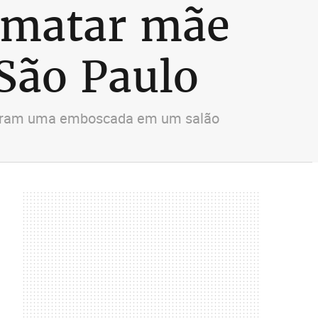
e matar mãe
 São Paulo
ofreram uma emboscada em um salão