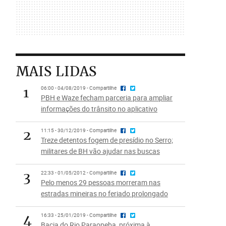
MAIS LIDAS
1
06:00 - 04/08/2019 - Compartilhe
PBH e Waze fecham parceria para ampliar
informações do trânsito no aplicativo
2
11:15 - 30/12/2019 - Compartilhe
Treze detentos fogem de presídio no Serro;
militares de BH vão ajudar nas buscas
3
22:33 - 01/05/2012 - Compartilhe
Pelo menos 29 pessoas morreram nas
estradas mineiras no feriado prolongado
4
16:33 - 25/01/2019 - Compartilhe
Bacia do Rio Paraopeba, próxima à