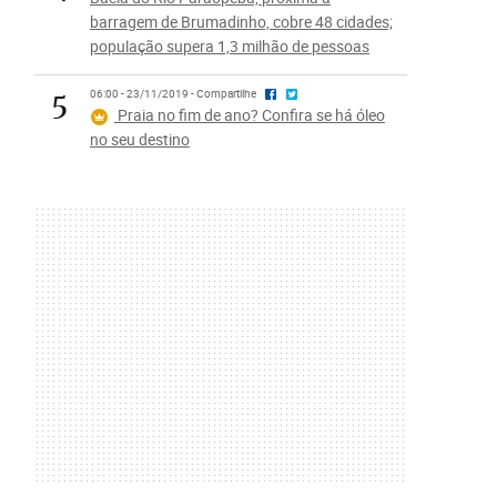
barragem de Brumadinho, cobre 48 cidades;
população supera 1,3 milhão de pessoas
5
06:00 - 23/11/2019 - Compartilhe
Praia no fim de ano? Confira se há óleo
no seu destino