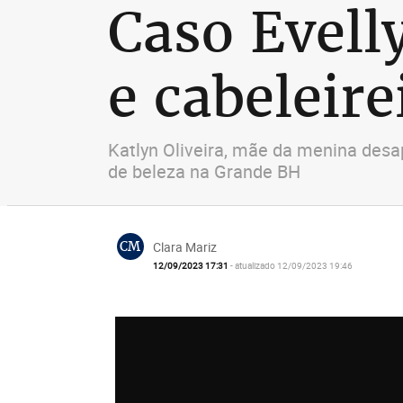
Caso Evell
e cabeleir
Katlyn Oliveira, mãe da menina des
de beleza na Grande BH
CM
Clara Mariz
12/09/2023 17:31
- atualizado 12/09/2023 19:46