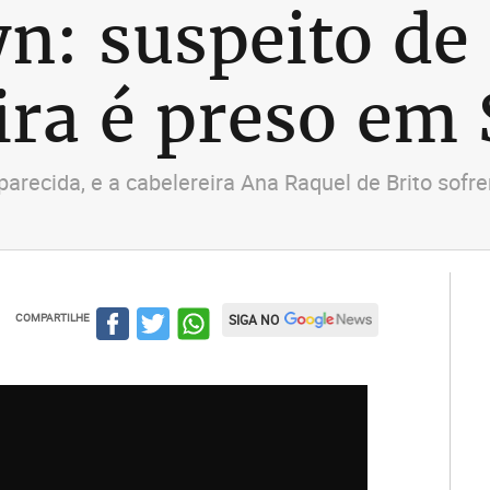
yn: suspeito d
eira é preso em
aparecida, e a cabelereira Ana Raquel de Brito s
COMPARTILHE
SIGA NO