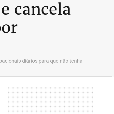
e cancela
por
pacionais diários para que não tenha