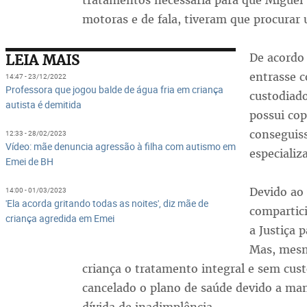
tratamentos necessária para que Miguel
motoras e de fala, tiveram que procurar
De acordo 
LEIA MAIS
entrasse 
14:47 - 23/12/2022
Professora que jogou balde de água fria em criança
custodiad
autista é demitida
possui cop
conseguiss
12:33 - 28/02/2023
Vídeo: mãe denuncia agressão à filha com autismo em
especializ
Emei de BH
Devido ao 
14:00 - 01/03/2023
'Ela acorda gritando todas as noites', diz mãe de
compartic
criança agredida em Emei
a Justiça 
Mas, mesm
criança o tratamento integral e sem cust
cancelado o plano de saúde devido a ma