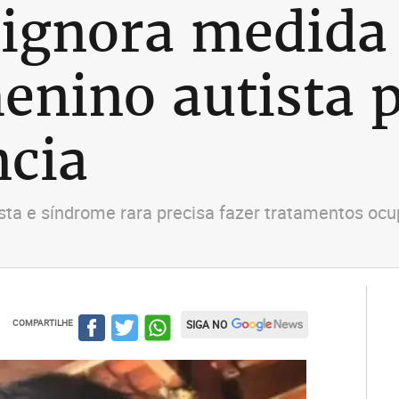
ignora medida 
enino autista 
ncia
sta e síndrome rara precisa fazer tratamentos ocu
COMPARTILHE
SIGA NO