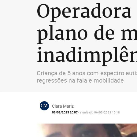
Operadora 
plano de m
inadimplê
Criança de 5 anos com espectro auti
regressões na fala e mobilidade
CM
Clara Mariz
03/03/2023 20:07
- atualizado 06/03/2023 15:18