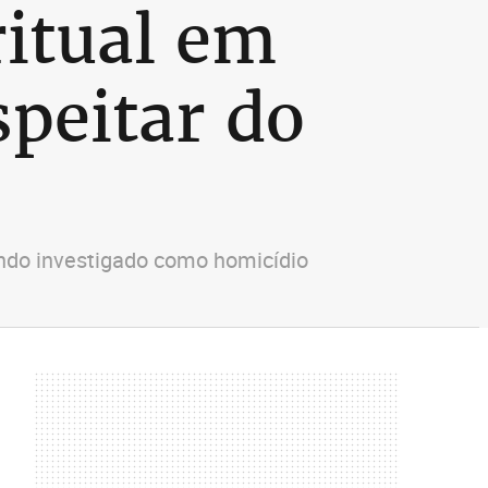
itual em
speitar do
sendo investigado como homicídio