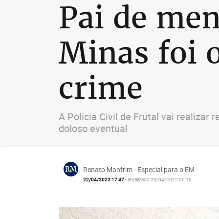
Pai de men
Minas foi 
crime
A Polícia Civil de Frutal vai realiz
doloso eventual
RM
Renato Manfrim - Especial para o EM
22/04/2022 17:47
- atualizado 23/04/2022 00:15