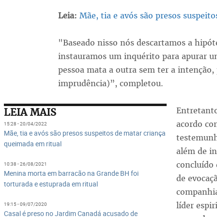
Leia:
Mãe, tia e avós são presos suspeit
"Baseado nisso nós descartamos a hipót
instauramos um inquérito para apurar 
pessoa mata a outra sem ter a intenção, 
imprudência)”, completou.
Entretanto
LEIA MAIS
acordo co
15:28 - 20/04/2022
Mãe, tia e avós são presos suspeitos de matar criança
testemunh
queimada em ritual
além de in
concluído 
10:38 - 26/08/2021
Menina morta em barracão na Grande BH foi
de evocaçã
torturada e estuprada em ritual
companhia
líder espi
19:15 - 09/07/2020
Casal é preso no Jardim Canadá acusado de