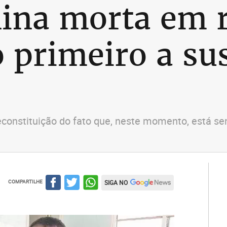
ina morta em r
o primeiro a su
ar reconstituição do fato que, neste momento, está 
COMPARTILHE
SIGA NO