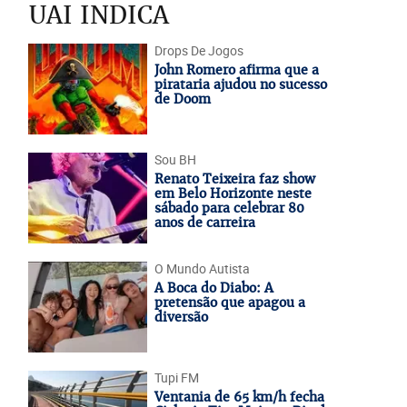
UAI INDICA
Drops De Jogos
John Romero afirma que a
pirataria ajudou no sucesso
de Doom
Sou BH
Renato Teixeira faz show
em Belo Horizonte neste
sábado para celebrar 80
anos de carreira
O Mundo Autista
A Boca do Diabo: A
pretensão que apagou a
diversão
Tupi FM
Ventania de 65 km/h fecha