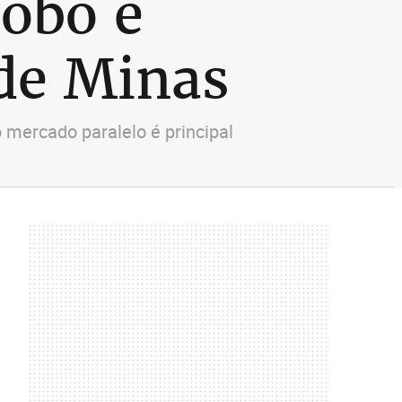
obo é
 de Minas
 mercado paralelo é principal