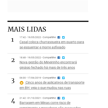
MAIS LIDAS
1
17:42 - 19/05/2022 - Compartilhe
Casal coloca churrasqueira em quarto para
se esquentar e morre asfixiado
2
18:48 - 19/05/2022 - Compartilhe
Nova gestão do Mineirinho encontrará
ginásio fechado há mais de três anos
3
06:00 - 17/06/2019 - Compartilhe
Cinco anos de aplicativos de transporte
em BH: veja o que mudou nas ruas
4
21:42 - 01/10/2021 - Compartilhe
Barragem em Minas corre risco de
rompimento e moradores são evacuados