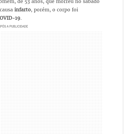
omem, de 53 anos, que morreu no sábado
 causa
infarto
, porém, o corpo foi
OVID-19
.