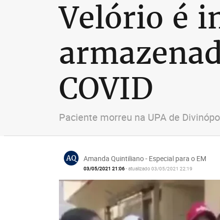
Velório é 
armazenad
COVID
Paciente morreu na UPA de Divinópolis
AQ
Amanda Quintiliano - Especial para o EM
03/05/2021 21:06
- atualizado 03/05/2021 22:19