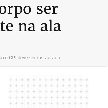
orpo ser
e na ala
aso e CPI deve ser instaurada