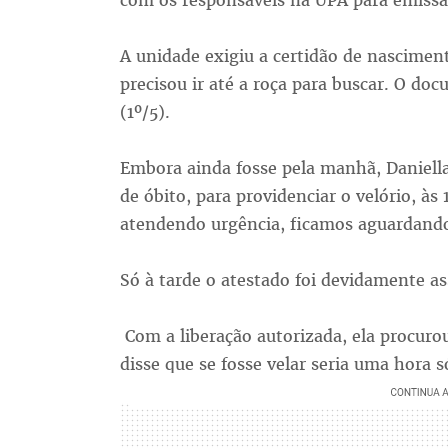
com os responsáveis na UPA para emissão
A unidade exigiu a certidão de nascimen
precisou ir até a roça para buscar. O do
(1º/5).
Embora ainda fosse pela manhã, Daniella
de óbito, para providenciar o velório, às
atendendo urgência, ficamos aguardando 
Só à tarde o atestado foi devidamente as
Com a liberação autorizada, ela procuro
disse que se fosse velar seria uma hora s