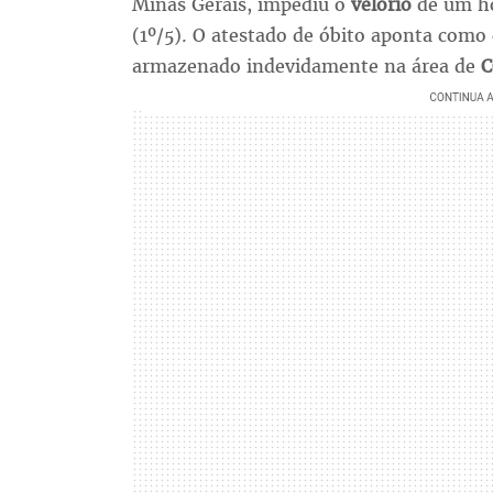
Minas Gerais, impediu o
velório
de um h
(1º/5). O atestado de óbito aponta como
armazenado indevidamente na área de
C