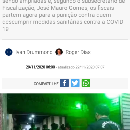
sendo ampliadas e, segundo o subsecretário de
Fiscalização, José Mauro Gomes, os fiscais
partem agora para a punição contra quem
descumprir medidas sanitárias contra a COVID-
19
Ivan Drummond
Roger Dias
ID
29/11/2020 06:00
- atualizado 29/11/2020 07:07
COMPARTILHE