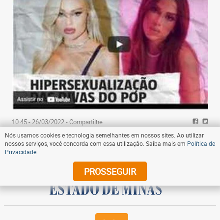
10:45 - 26/03/2022
- Compartilhe
Nós usamos cookies e tecnologia semelhantes em nossos sites. Ao utilizar
Entenda as origens e as consequências da
nossos serviços, você concorda com essa utilização. Saiba mais em
Política de
hipersexualização das divas pop
Privacidade
.
PROSSEGUIR